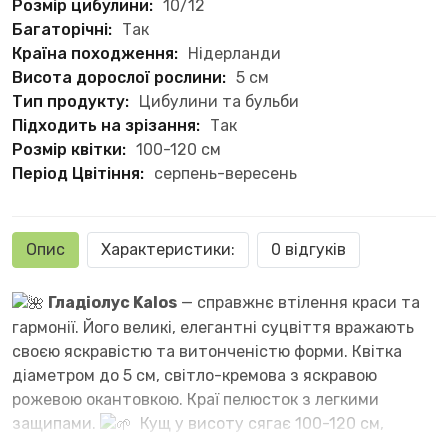
Розмір цибулини:
10/12
Багаторічні:
Так
Країна походження:
Нідерланди
Висота дорослої рослини:
5 см
Тип продукту:
Цибулини та бульби
Підходить на зрізання:
Так
Розмір квітки:
100-120 см
Період Цвітіння:
серпень-вересень
Опис
Характеристики:
0 відгуків
Гладіолус Kalos
— справжнє втілення краси та
гармонії. Його великі, елегантні суцвіття вражають
своєю яскравістю та витонченістю форми. Квітка
діаметром до 5 см, світло-кремова з яскравою
рожевою окантовкою. Краї пелюсток з легкими
защипами.
Кущ у висоту сягає 100-120 см,