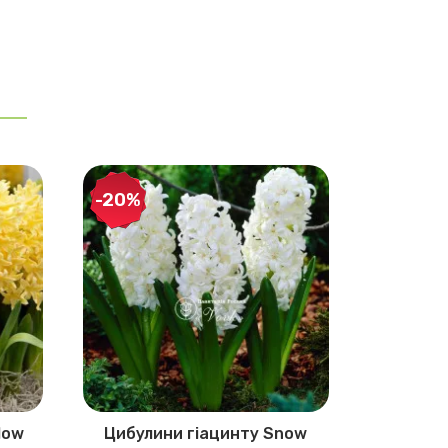
-20%
-20%
low
Цибулини гіацинту Snow
Цибулини