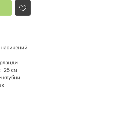
 насичений
ерланди
:
25 см
и клубни
ак