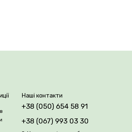
nk чудово підходить для вирощування у
м і високою декоративністю.
ими рожевими відтінками і весняним
иції
Наші контакти
+38 (050) 654 58 91
ів
и
+38 (067) 993 03 30