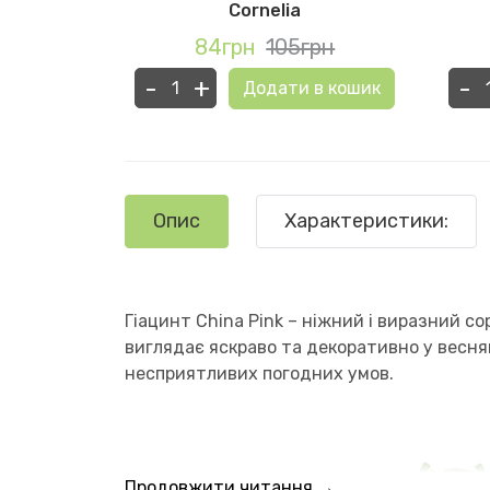
Cornelia
рн
84грн
105грн
-
+
-
в кошик
Додати в кошик
Опис
Характеристики:
Гіацинт China Pink – ніжний і виразний со
виглядає яскраво та декоративно у весня
несприятливих погодних умов.
Продовжити читання →