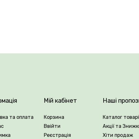
ти близько 25 см. Суцвіття довжиною 18–20 см. China Pi
, а також для зрізу. Сорт відзначається рясним цвітіння
nk у Плантації Рослин Вовк та наповніть свій сад ніжн
рмація
Мій кабінет
Наші пропоз
вка та оплата
Корзина
Каталог товар
ас
Ввійти
Акції та Знижк
имка
Реєстрація
Хіти продаж