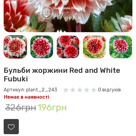
Бульби жоржини Red and White
Fubuki
Артикул: plant_2_243
0 відгуків
Немає в наявності
326грн
196грн