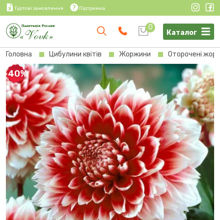
Гуртові замовлення
Підтримка
0
Каталог
Головна
Цибулини квітів
Жоржини
Оторочені жор
-40%