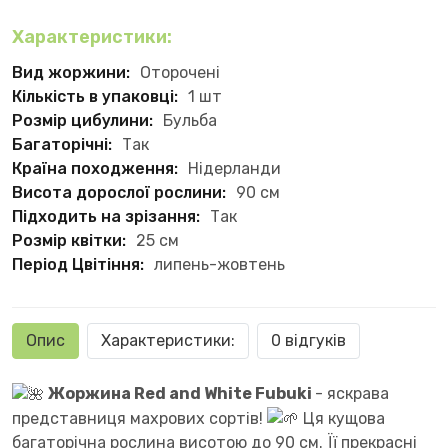
Характеристики:
Вид жоржини:
Оторочені
Кількість в упаковці:
1 шт
Розмір цибулини:
Бульба
Багаторічні:
Так
Країна походження:
Нідерланди
Висота дорослої рослини:
90 см
Підходить на зрізання:
Так
Розмір квітки:
25 см
Період Цвітіння:
липень-жовтень
Опис
Характеристики:
0 відгуків
Жоржина Red and White Fubuki
- яскрава
представниця махрових сортів!
Ця кущова
багаторічна рослина висотою до 90 см. Її прекрасні