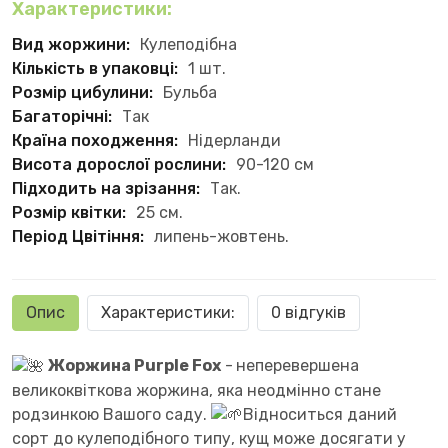
Характеристики:
Вид жоржини:
Кулеподібна
Кількість в упаковці:
1 шт.
Розмір цибулини:
Бульба
Багаторічні:
Так
Країна походження:
Нідерланди
Висота дорослої рослини:
90-120 см
Підходить на зрізання:
Так.
Розмір квітки:
25 см.
Період Цвітіння:
липень-жовтень.
Опис
Характеристики:
0 відгуків
Жоржина Purple Fox
-
неперевершена
великоквіткова жоржина, яка неодмінно стане
родзинкою Вашого саду.
Відноситься даний
сорт до кулеподібного типу, кущ може досягати у