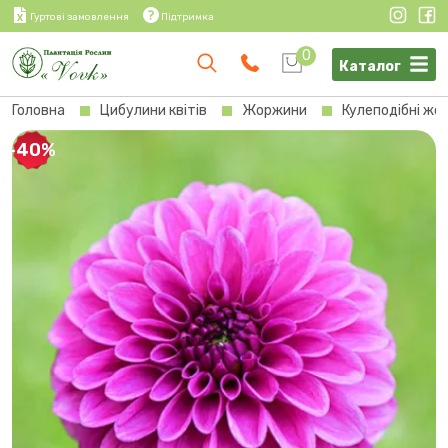
Гуртові замовлення
Підтримка
0
Каталог
Головна
Цибулини квітів
Жоржини
Кулеподібні жо
-40%