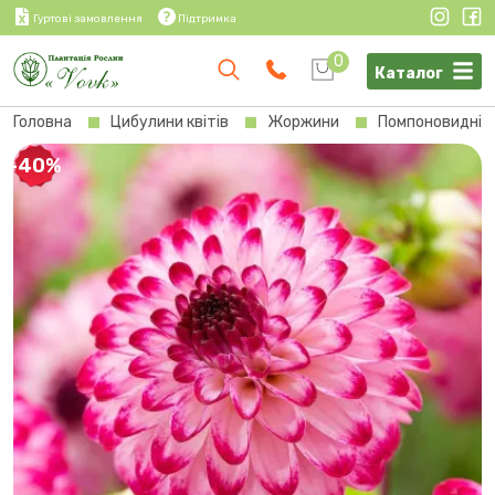
Гуртові замовлення
Підтримка
0
Каталог
Головна
Цибулини квітів
Жоржини
Помпоновидні 
-40%