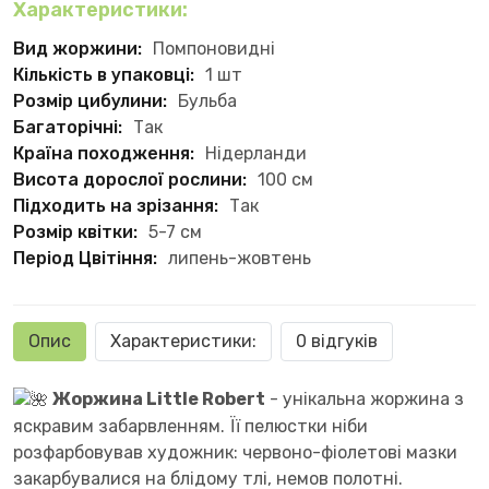
Характеристики:
Вид жоржини:
Помпоновидні
Кількість в упаковці:
1 шт
Розмір цибулини:
Бульба
Багаторічні:
Так
Країна походження:
Нідерланди
Висота дорослої рослини:
100 см
Підходить на зрізання:
Так
Розмір квітки:
5-7 см
Період Цвітіння:
липень-жовтень
Опис
Характеристики:
0 відгуків
Жоржина Little Robert
- унікальна жоржина з
яскравим забарвленням. Її пелюстки ніби
розфарбовував художник: червоно-фіолетові мазки
закарбувалися на блідому тлі, немов полотні.