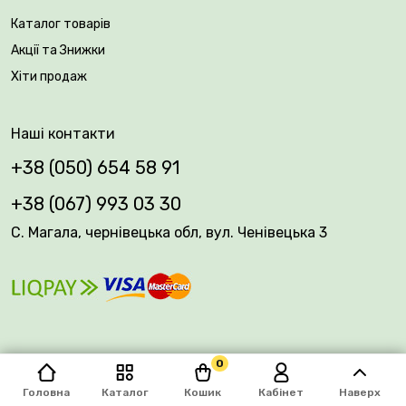
традиційний як для культури – поливи (помірно),
Каталог товарів
прополювання, 2-3 рази протягом сезону
Акції та Знижки
підживлення добривом для квітучих. До ґрунтів
Хіти продаж
жоржини не вимогливі, чудово себе почувають у
пухких ґрунтах які містять велику кількість поживних
речовин. При посадці найкраще підійдуть сонячні
Наші контакти
ділянки які мають невеликий захист від сильних
вітрів.
+38 (050) 654 58 91
+38 (067) 993 03 30
С. Магала, чернівецька обл, вул. Ченівецька 3
0
© 2026 Plantsvovk.com.ua
Головна
Каталог
Кошик
Кабінет
Наверх