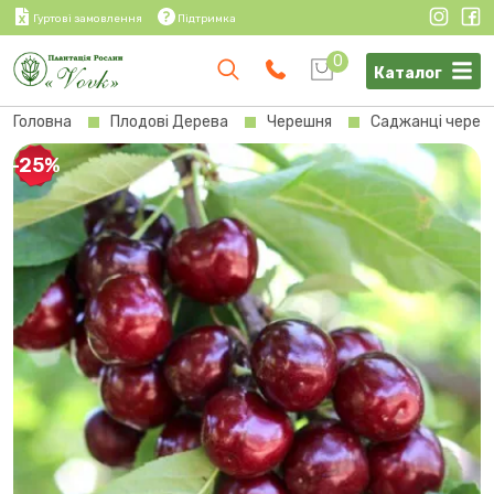
Гуртові замовлення
Підтримка
0
Каталог
Головна
Плодові Дерева
Черешня
Саджанці черешн
-25%