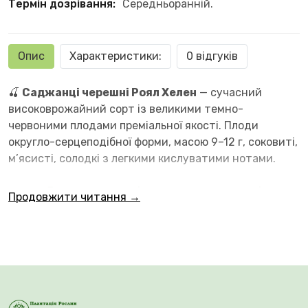
Термін дозрівання:
Середньоранній.
Опис
Характеристики:
0 відгуків
🍒
Саджанці черешні Роял Хелен
— сучасний
високоврожайний сорт із великими темно-
червоними плодами преміальної якості. Плоди
округло-серцеподібної форми, масою 9–12 г, соковиті,
м’ясисті, солодкі з легкими кислуватими нотами.
Продовжити читання →