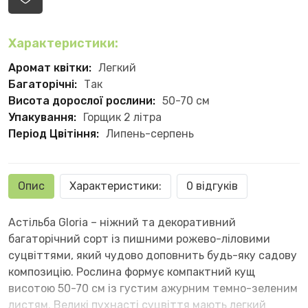
Характеристики:
Аромат квітки:
Легкий
Багаторічні:
Так
Висота дорослої рослини:
50-70 см
Упакування:
Горщик 2 літра
Період Цвітіння:
Липень-серпень
Опис
Характеристики:
0 відгуків
Астільба Gloria – ніжний та декоративний
багаторічний сорт із пишними рожево-ліловими
суцвіттями, який чудово доповнить будь-яку садову
композицію. Рослина формує компактний кущ
висотою 50-70 см із густим ажурним темно-зеленим
листям. Великі пухнасті суцвіття мають легкий