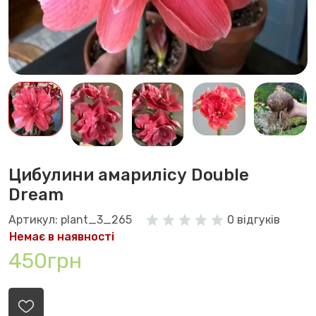
Цибулини амарилісу Double
Dream
Артикул: plant_3_265
0 відгуків
Немає в наявності
450грн