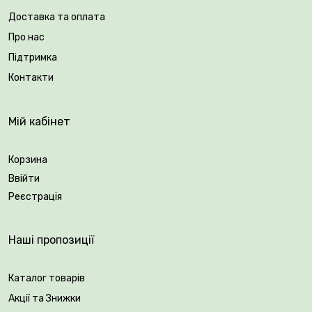
найвибагливіших покупців.
Доставка та оплата
Про нас
Вік саджанця: 2 роки.
Підтримка
Упакування: закрита коренева система.
Контакти
Мій кабінет
Корзина
Ввійти
Реєстрація
Наші пропозиції
Каталог товарів
Акції та Знижки