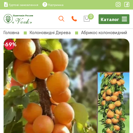
Гуртові замовлення
Підтримка
0
Каталог
Головна
Колоновидні Дерева
Абрикос колоновидний
-69%