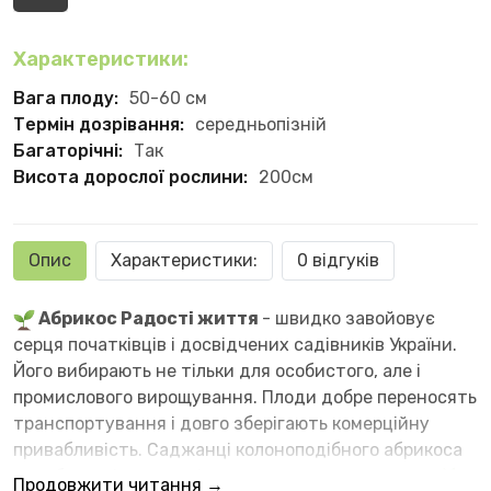
Характеристики:
Вага плоду:
50-60 см
Термін дозрівання:
середньопізній
Багаторічні:
Так
Висота дорослої рослини:
200см
Опис
Характеристики:
0 відгуків
Абрикос Радості життя
- швидко завойовує
серця початківців і досвідчених садівників України.
Його вибирають не тільки для особистого, але і
промислового вирощування. Плоди добре переносять
транспортування і довго зберігають комерційну
привабливість. Саджанці колоноподібного абрикоса
невибагливі в догляді, легко переносять негоду.
Продовжити читання →