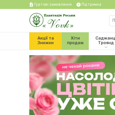
Гуртові замовлення
Підтримка
Акції та
Хіти
Саджанц
Знижки
продаж
Троянд