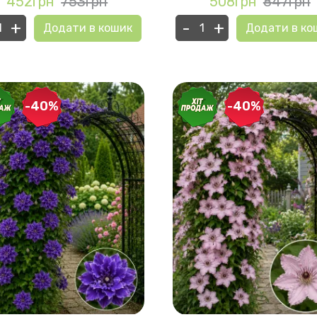
452грн
753грн
508грн
847грн
+
-
+
Додати в кошик
Додати в ко
-40%
-40%