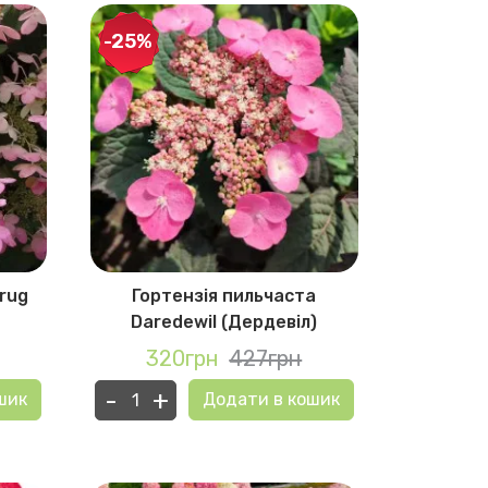
-25%
rug
Гортензія пильчаста
Гортензі
Daredewil (Дердевіл)
Starbur
320грн
427грн
32
-
+
-
+
шик
Додати в кошик