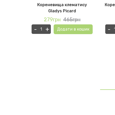
ису Dutch
Кореневища клематису
Коре
Gladys Picard
грн
279грн
465грн
-
+
-
в кошик
Додати в кошик