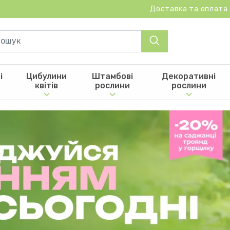
Доставка та оплата
і
Цибулини
Штамбові
Декоративні
квітів
рослини
рослини