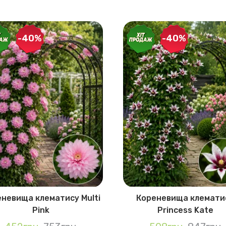
-40%
-40%
невища клематису Multi
Кореневища клемати
Pink
Princess Kate