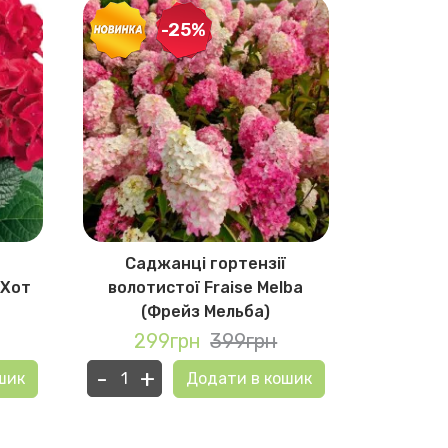
-25%
Саджанці гортензії
Садж
(Хот
волотистої Fraise Melba
широк
(Фрейз Мельба)
29
299грн
399грн
-
+
-
+
шик
Додати в кошик