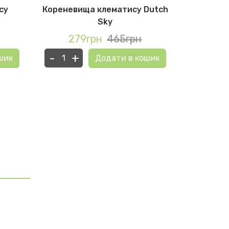
су
Кореневища клематису Dutch
Корен
Sky
G
279грн
465грн
27
-
+
-
+
шик
Додати в кошик