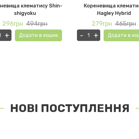
невища клематису Shin-
Кореневища клемати
shigyoku
Hagley Hybrid
296грн
494грн
279грн
465грн
+
-
+
Додати в кошик
Додати в ко
НОВІ ПОСТУПЛЕННЯ