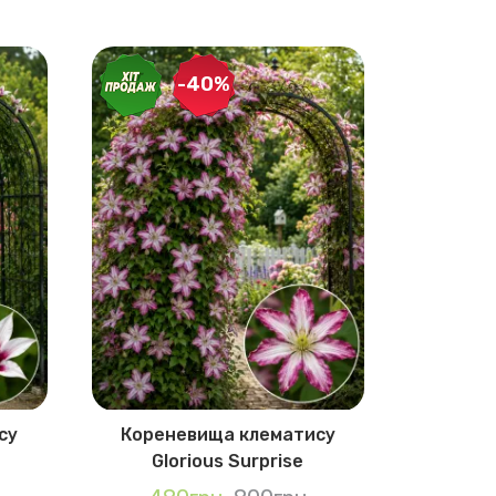
-40%
су
Кореневища клематису
Коренев
Glorious Surprise