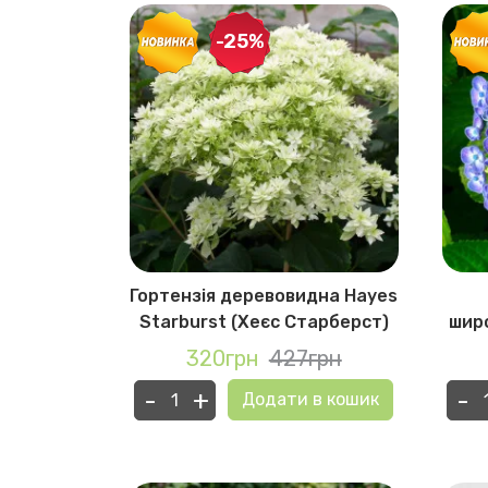
-25%
часта
Гортензія деревовидна Hayes
евіл)
Starburst (Хеєс Старберст)
широ
грн
320грн
427грн
-
+
-
в кошик
Додати в кошик