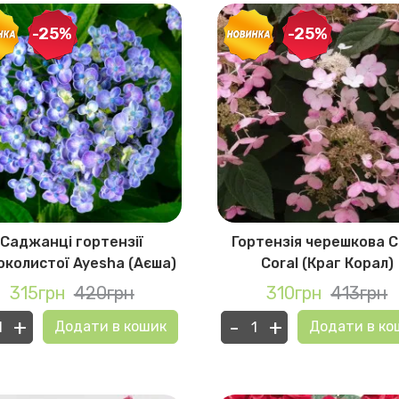
-25%
-25%
Саджанці гортензії
Гортензія черешкова C
колистої Ayesha (Аєша)
Coral (Краг Корал)
315грн
420грн
310грн
413грн
+
-
+
Додати в кошик
Додати в ко