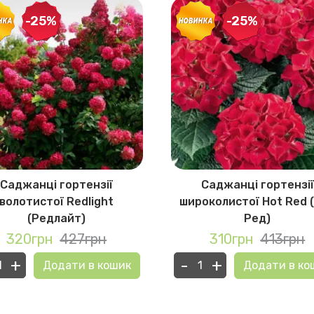
-25%
-25%
Саджанці гортензії
Саджанці гортензії
волотистої Redlight
широколистої Hot Red 
(Редлайт)
Ред)
320грн
427грн
310грн
413грн
+
-
+
Додати в кошик
Додати в ко