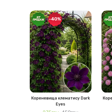
-40%
матису
Кореневища клематису Dark
Коре
rise
Eyes