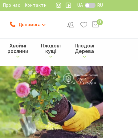
Про нас
Контакти
UA
RU
0
Допомога
Хвойні
Плодові
Плодові
рослини
кущі
Дерева