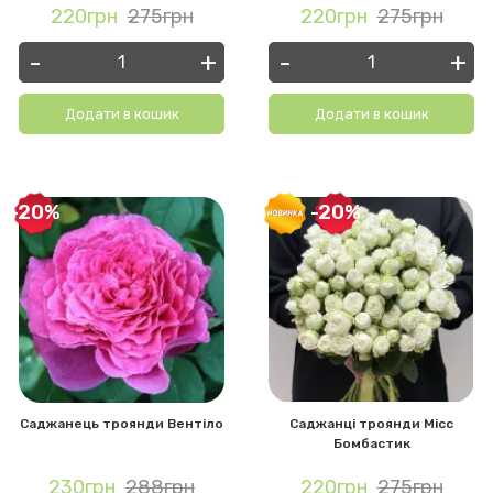
220грн
275грн
220грн
275грн
-
+
-
+
Додати в кошик
Додати в кошик
-20%
-20%
Саджанець троянди Вентіло
Саджанці троянди Місс
Бомбастик
230грн
288грн
220грн
275грн