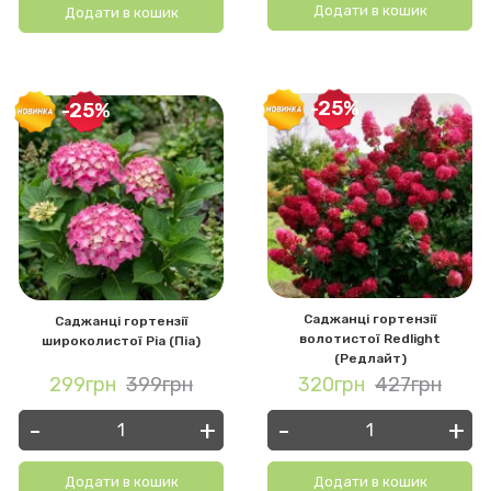
Додати в кошик
Додати в кошик
-25%
-25%
Саджанці гортензії
Саджанці гортензії
волотистої Redlight
широколистої Pia (Піа)
(Редлайт)
299грн
399грн
320грн
427грн
-
+
-
+
Додати в кошик
Додати в кошик