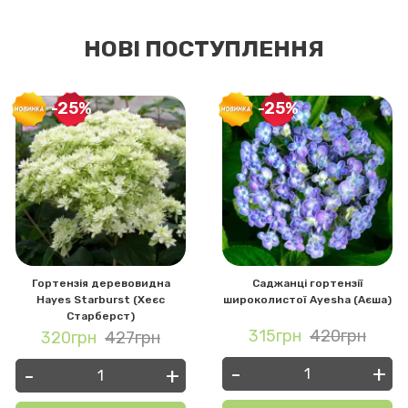
НОВІ ПОСТУПЛЕННЯ
-25%
-25%
Гортензія деревовидна
Саджанці гортензії
Hayes Starburst (Хеєс
широколистої Ayesha (Аєша)
Старберст)
315грн
420грн
320грн
427грн
-
+
-
+