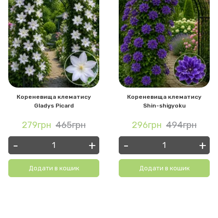
Кореневища клематису
Кореневища клематису
Gladys Picard
Shin-shigyoku
279грн
465грн
296грн
494грн
-
+
-
+
Додати в кошик
Додати в кошик