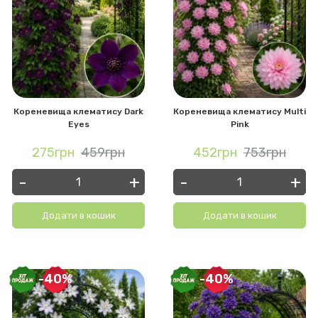
Кореневища клематису Dark
Кореневища клематису Multi
Eyes
Pink
275грн
459грн
452грн
753грн
-
+
-
+
Додати в кошик
Додати в кошик
-40%
-40%